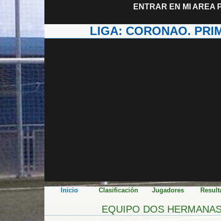
ENTRAR EN MI AREA 
LIGA: CORONAO. PRIM
Inicio
Clasificación
Jugadores
Result
EQUIPO DOS HERMANAS