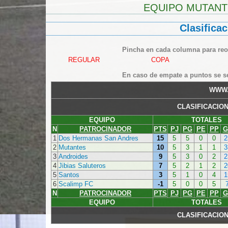
EQUIPO MUTANT
Clasificac
Pincha en cada columna para reord
REGULAR
COPA
En caso de empate a puntos se s
WWW.
CLASIFICACIO
EQUIPO
TOTALES
N
PATROCINADOR
PTS
PJ
PG
PE
PP
G
1
Dos Hermanas San Andres
15
5
5
0
0
2
2
Mutantes
10
5
3
1
1
3
3
Androides
9
5
3
0
2
2
4
Jibias Saluteros
7
5
2
1
2
2
5
Santos
3
5
1
0
4
1
6
Scalimp FC
-1
5
0
0
5
N
PATROCINADOR
PTS
PJ
PG
PE
PP
G
EQUIPO
TOTALES
CLASIFICACIO