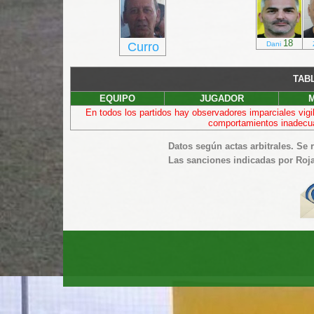
18
Curro
Dani
TAB
EQUIPO
JUGADOR
En todos los partidos hay observadores imparciales vig
comportamientos inadecuad
Datos según actas arbitrales. Se
Las sanciones indicadas por Roja 