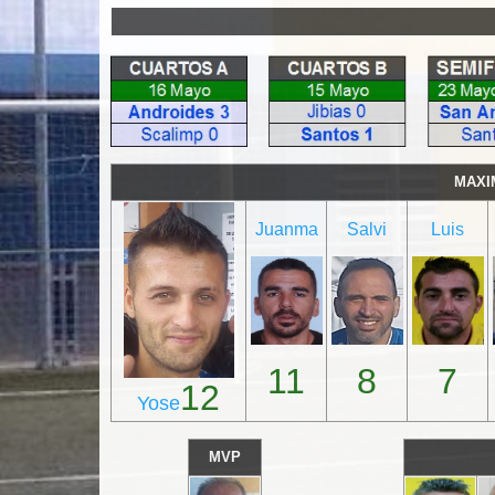
MAXI
Juanma
Salvi
Luis
11
8
7
12
Yose
MVP