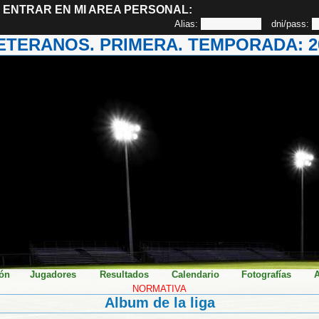
ENTRAR EN MI AREA PERSONAL:
Alias:
dni/pass:
VETERANOS. PRIMERA. TEMPORADA: 20
ión
Jugadores
Resultados
Calendario
Fotografías
A
NORMATIVA
Album de la liga