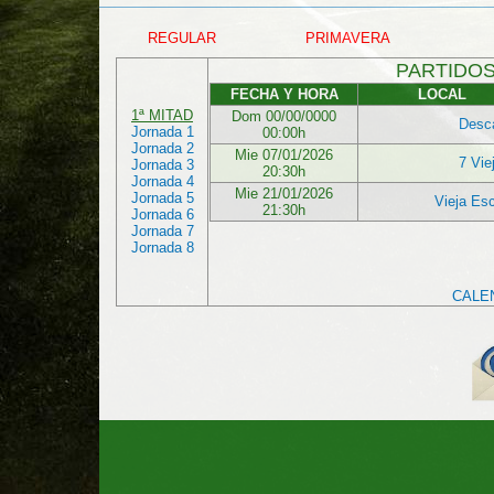
REGULAR
PRIMAVERA
PARTIDOS
FECHA Y HORA
LOCAL
1ª MITAD
Dom 00/00/0000
Desc
Jornada 1
00:00h
Jornada 2
Mie 07/01/2026
7 Vie
Jornada 3
20:30h
Jornada 4
Mie 21/01/2026
Jornada 5
Vieja Es
21:30h
Jornada 6
Jornada 7
Jornada 8
CALE