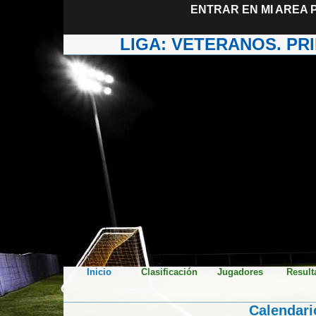
ENTRAR EN MI AREA 
LIGA: VETERANOS. PR
Inicio
Clasificación
Jugadores
Result
Calendario