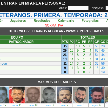
ENTRAR EN MI AREA PERSONAL:
Alias:
dni/pass:
VETERANOS. PRIMERA. TEMPORADA: 20
ión
Jugadores
Resultados
Calendario
Fotografías
A
NORMATIVA
XI TORNEO VETERANOS REGULAR - WWW.DEPORTIVIDAD.ES
EQUIPO
TOTALES
PATROCINADOR
PTS
PJ
PG
PE
PP
GF
GC
35
15
10
5
0
58
28
29
15
9
2
4
68
45
26
15
8
2
5
54
44
a
19
14
6
1
7
31
43
rroqui
11
14
3
2
9
35
56
9
11
3
0
8
16
30
0
6
0
0
6
3
19
MAXIMOS GOLEADORES
19
11
10
8
7
6
6
us
Victo
David
Cacha
Dani
Marti
Agust