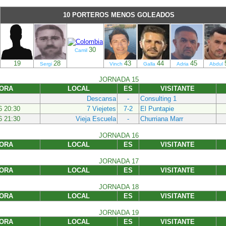
10 PORTEROS MENOS GOLEADOS
30
Camil
19
28
43
44
45
Sergi
Vinch
Galla
Adria
Abdul
JORNADA 15
HORA
LOCAL
ES
VISITANTE
Descansa
-
Consulting 1
6 20:30
7 Viejetes
7-2
El Puntapie
6 21:30
Vieja Escuela
-
Churriana Marr
JORNADA 16
HORA
LOCAL
ES
VISITANTE
JORNADA 17
HORA
LOCAL
ES
VISITANTE
JORNADA 18
HORA
LOCAL
ES
VISITANTE
JORNADA 19
HORA
LOCAL
ES
VISITANTE