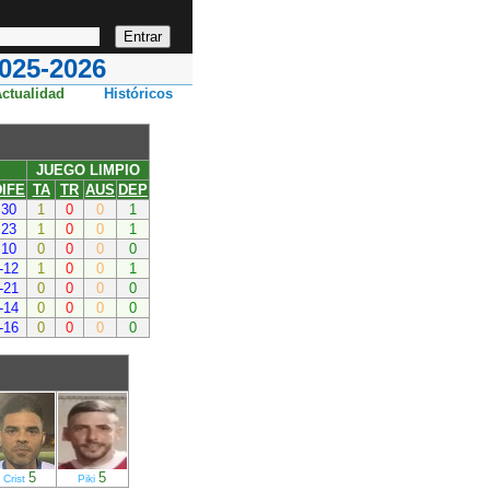
25-2026
ctualidad
Históricos
JUEGO LIMPIO
DIFE
TA
TR
AUS
DEP
30
1
0
0
1
23
1
0
0
1
10
0
0
0
0
-12
1
0
0
1
-21
0
0
0
0
-14
0
0
0
0
-16
0
0
0
0
5
5
Crist
Piki