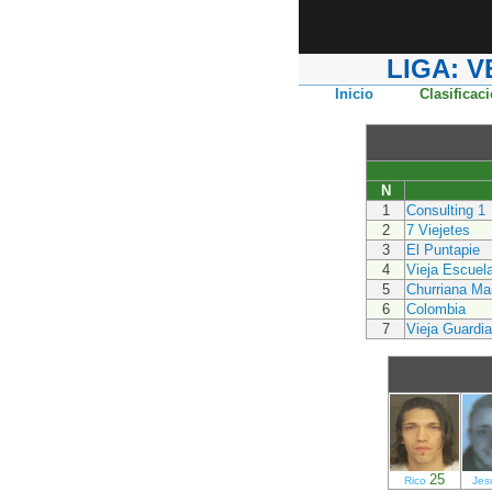
LIGA: 
Inicio
Clasificac
N
1
Consulting 1
2
7 Viejetes
3
El Puntapie
4
Vieja Escuel
5
Churriana Ma
6
Colombia
7
Vieja Guardia
25
Rico
Jes